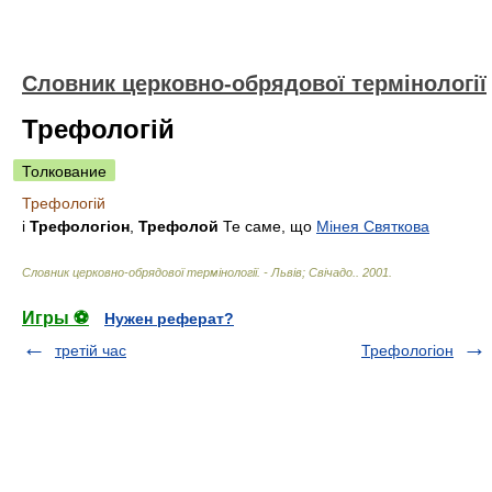
Словник церковно-обрядової термінології
Трефологій
Толкование
Трефологій
і
Трефологіон
,
Трефолой
Те саме, що
Мінея Святкова
Словник церковно-обрядової термінології. - Львів; Свічадо.
.
2001
.
Игры ⚽
Нужен реферат?
третій час
Трефологіон