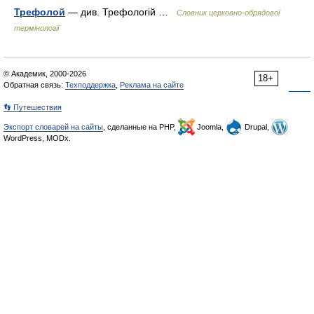
Трефолой
— див. Трефологій …
Словник церковно-обрядової
термінології
© Академик, 2000-2026
18+
Обратная связь:
Техподдержка
,
Реклама на сайте
👣 Путешествия
Экспорт словарей на сайты
, сделанные на PHP,
Joomla,
Drupal,
WordPress, MODx.