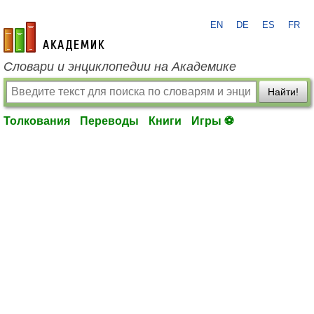
EN
DE
ES
FR
academic.ru
Словари и энциклопедии на Академике
Найти!
Толкования
Переводы
Книги
Игры ⚽