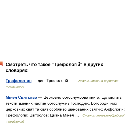
Смотреть что такое "Трефологій" в других
словарях:
Трефологіон
— див. Трефологій …
Словник церковно-обрядової
термінології
Мінея Святкова
— Церковно богослужбова книга, що містить
тексти змінних частин богослужінь Господніх, Богородичних
церковних свят та свят особливо шанованих святих; Анфологій;
Трефологій; Цвітослов; Цвітна Мінея …
Словник церковно-обрядової
термінології